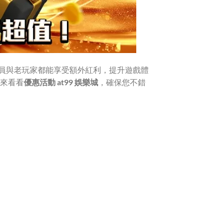
員與老玩家都能享受額外紅利，提升遊戲體
起來看看
優惠活動 at99 娛樂城
，確保您不錯