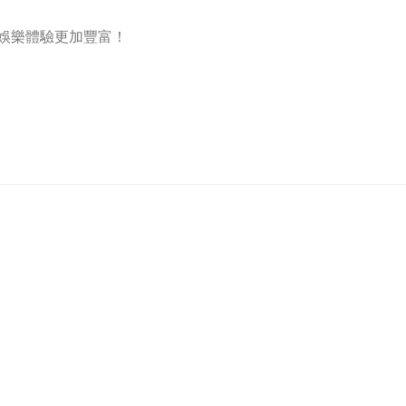
娛樂體驗更加豐富！