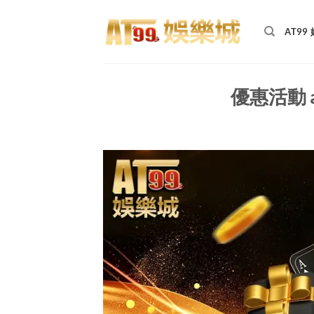
Skip
to
AT99
content
優惠活動 