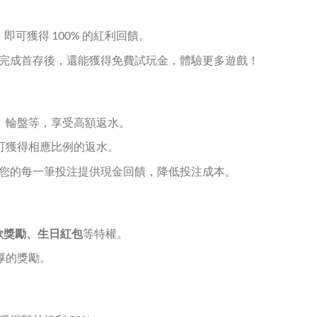
即可獲得 100% 的紅利回饋。
娛樂城完成首存後，還能獲得免費試玩金，體驗更多遊戲！
、輪盤等，享受高額返水。
可獲得相應比例的返水。
樂城為您的每一筆投注提供現金回饋，降低投注成本。
款獎勵、生日紅包
等特權。
厚的獎勵。