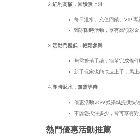
紅利高額，回饋無上限
每日返水、充值回饋、VIP 
獨家限時活動，享有高額彩金
活動門檻低，輕鬆參與
無需繁瑣手續，簡單完成條件
新手玩家也能快速上手，馬上
即時返水，無需等待
優惠活動 at99 娛樂城提
不論您投注多少，皆可享有對
熱門優惠活動推薦