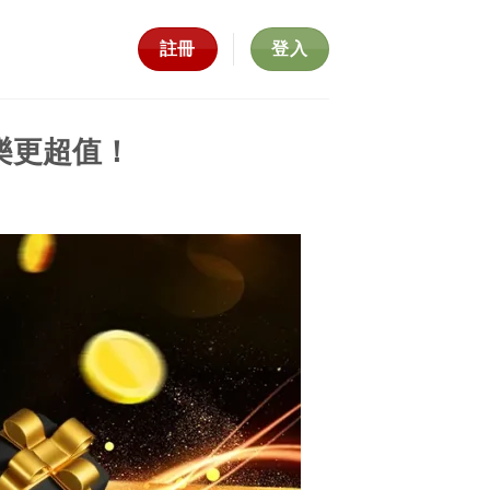
註冊
登入
娛樂更超值！