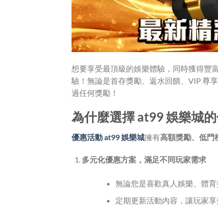
想要享受最頂級的娛樂體驗，同時獲得豐
驗！無論是首存獎勵、返水回饋、VIP 
過任何獎勵！
為什麼選擇 at99 娛樂城
優惠活動 at99 娛樂城
擁有
高額獎勵、低門
多元化優惠方案，滿足不同玩家需求
無論您是喜歡真人娛樂、體育
定期更新活動內容，讓玩家享