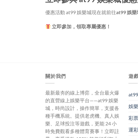
優惠活動 at99 娛樂城現在就前往
at99 
立即參加，領取專屬優惠！
關於我們
遊
最新最夯的線上博弈，全台最火爆
at
的直營線上娛樂平台——
at99 娛樂
娛
城
，時尚設計，操作簡單，支援各
種手機系統。提供老虎機、真人娛
彩
樂、足球投注等遊戲，更能 24 小
運
時免費觀看多種體育賽事！立即註