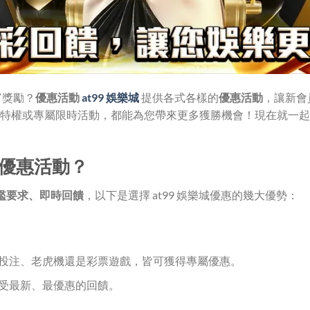
富獎勵？
優惠活動
at99 娛樂城
提供各式各樣的
優惠活動
，讓新會
尊享特權或專屬限時活動，都能為您帶來更多獲勝機會！現在就一
的優惠活動？
檻要求、即時回饋
，以下是選擇 at99 娛樂城優惠的幾大優勢：
投注、老虎機還是彩票遊戲，皆可獲得專屬優惠。
受最新、最優惠的回饋。