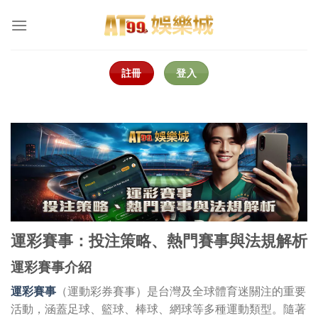
Skip
to
content
註冊
登入
運彩賽事：投注策略、熱門賽事與法規解析
運彩賽事介紹
運彩賽事
（運動彩券賽事）是台灣及全球體育迷關注的重要
活動，涵蓋足球、籃球、棒球、網球等多種運動類型。隨著