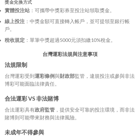
獎金兌換方式
實體投注站
：可攜帶中獎彩券至投注站領取獎金。
線上投注
：中獎金額可直接轉入帳戶，並可提領至銀行帳
戶。
稅收規定
：單筆中獎超過5000元須扣繳10%稅金。
台灣運彩法規與注意事項
法規限制
台灣運彩受到
運彩條例
與
財政部
監管，違規投注或參與非法
博彩可能面臨法律責任。
合法運彩 VS 非法賭博
合法運彩具有
政府監管
，提供安全可靠的投注環境，而非法
賭博則可能帶來財務與法律風險。
未成年不得參與