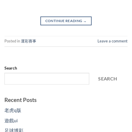
CONTINUE READING
→
Posted in
運彩賽事
Leave a comment
Search
SEARCH
Recent Posts
老虎q版
遊戲ui
足球博彩