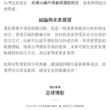
台灣法規規定，
未滿18歲不得參與運彩投注
，違者將面臨法
律懲處。
結論與未來展望
運彩賽事不僅是娛樂活動，也是一種需要策略與分析的競技
投注。透過正確的數據分析、良好的資金管理及合法合規的
投注方式，玩家可以提升運彩投注的成功率，享受更豐富的
觀賽體驗。隨著台灣運彩市場的發展，未來可能引進更多運
動種類與投注方式，為玩家帶來更多選擇。
如果你對運彩投注有興趣，建議隨時關注最新賽事資訊，並
選擇合法管道參與，確保安全與樂趣並存！
運彩賽事
足球博彩
POSTED ON
FEBRUARY 28, 2025
BY
ADMIN