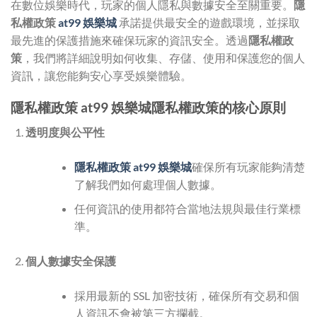
在數位娛樂時代，玩家的個人隱私與數據安全至關重要。
隱
私權政策
at99 娛樂城
承諾提供最安全的遊戲環境，並採取
最先進的保護措施來確保玩家的資訊安全。透過
隱私權政
策
，我們將詳細說明如何收集、存儲、使用和保護您的個人
資訊，讓您能夠安心享受娛樂體驗。
隱私權政策 at99 娛樂城隱私權政策的核心原則
透明度與公平性
隱私權政策 at99 娛樂城
確保所有玩家能夠清楚
了解我們如何處理個人數據。
任何資訊的使用都符合當地法規與最佳行業標
準。
個人數據安全保護
採用最新的 SSL 加密技術，確保所有交易和個
人資訊不會被第三方攔截。