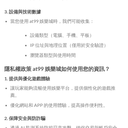
3. 設備與技術數據
當您使用 at99 娛樂城時，我們可能收集：
設備類型（電腦、手機、平板）
IP 位址與地理位置（僅用於安全驗證）
瀏覽器類型與使用時間
隱私權政策 at99 娛樂城如何使用您的資訊？
1. 提供與優化遊戲體驗
讓玩家能夠流暢使用娛樂平台，提供個性化的遊戲推
薦。
優化網站和 APP 的使用體驗，提高操作便利性。
2. 保障安全與防詐騙
透過 AI 監測系統防範惡意攻擊，確保交易與帳戶安全。