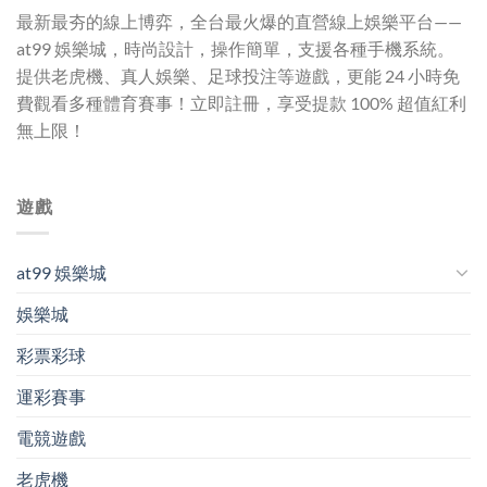
最新最夯的線上博弈，全台最火爆的直營線上娛樂平台——
at99 娛樂城
，時尚設計，操作簡單，支援各種手機系統。
提供老虎機、真人娛樂、足球投注等遊戲，更能 24 小時免
費觀看多種體育賽事！立即註冊，享受提款 100% 超值紅利
無上限！
遊戲
at99 娛樂城
娛樂城
彩票彩球
運彩賽事
電競遊戲
老虎機